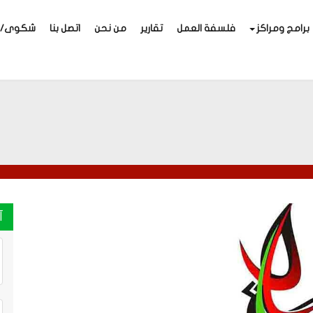
برامج ومراكز
فلسفة العمل
تقارير
من نحن
اتصل بنا
شكوى/اق
آ