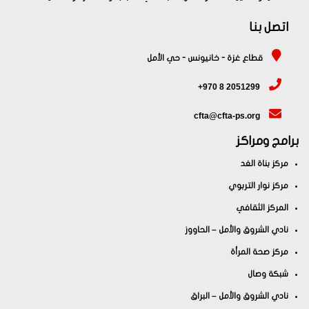
اتصل بنا
قطاع غزة - خانيونس - حي الأمل
+970 8 2051299
cfta@cfta-ps.org
برامج ومراكز
مركز بناة الغد
مركز نوار التربوي
المركز الثقافي
نادي الشروق والأمل – الحاووز
مركز صحة المرأة
شبكة وصال
نادي الشروق والأمل – البراق