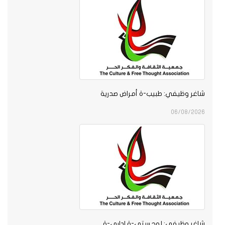
شاغر وظيفي: طبيب-ة أمراض صدرية
06/08/2026
شاغر وظيفي: لوجستي-ة اداري-ة