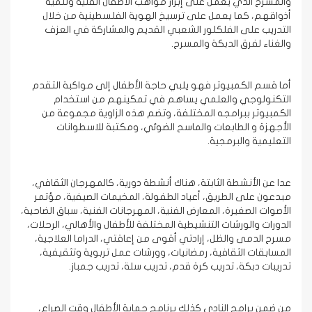
والمسرح الذي يعمل على إبراز مواهب الأطفال الفنية وتنمية
أذواقهم، كما يعمل على ترسيخ الهوية الفلسطينية من خلال
التدريب على الفلكلور الشعبي القديم والمشاركة في العزف
والغناء لفرق الدبكة والمسرح.
أما قسم الكمبيوتر فهو يلبي حاجة الأطفال إلى مواكبة التقدم
التكنولوجي والعلمي يساهم في تمكينهم من استخدام
الكمبيوتر ببرامجه المختلفة، وتضم هذه الزاوية مجموعة من
الأجهزة و الطابعات والماسح الضوئي، ومكتبة للاسطوانات
التعليمية والبرمجية.
عدا عن الأنشطة الثابتة، هناك أنشطة دورية، كالمهرجان الثقافي،
مبدعون على الطريق، أعياد الطفولة، المخيمات الصيفية، مؤتمر
الأصوات الصغيرة، المعارض الفنية، المهرجانات الفنية، سباق الضاحية،
الدورات والورشات التنشيطية المختلفة للأطفال والأهالي، الرحلات،
مسرح الدمى والظل، إرادتي أقوى من إعاقتي، الدراما العلاجية،
المسابقات الثقافية، رمضانيات، وورشات عمل تربوية وتثقيفية،
تدريبات دبكة، تدريب كرة قدم، تدريب سلة، تدريب جمباز.
من ضمن برامج النادي كذلك برنامج حماية الأطفال وقت الصراع،