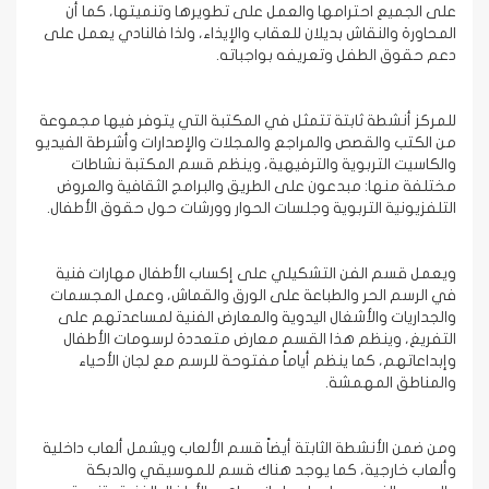
على الجميع احترامها والعمل على تطويرها وتنميتها، كما أن
المحاورة والنقاش بديلان للعقاب والإيذاء، ولذا فالنادي يعمل على
دعم حقوق الطفل وتعريفه بواجباته.
للمركز أنشطة ثابتة تتمثل في المكتبة التي يتوفر فيها مجموعة
من الكتب والقصص والمراجع والمجلات والإصدارات وأشرطة الفيديو
والكاسيت التربوية والترفيهية، وينظم قسم المكتبة نشاطات
مختلفة منها: مبدعون على الطريق والبرامج الثقافية والعروض
التلفزيونية التربوية وجلسات الحوار وورشات حول حقوق الأطفال.
ويعمل قسم الفن التشكيلي على إكساب الأطفال مهارات فنية
في الرسم الحر والطباعة على الورق والقماش، وعمل المجسمات
والجداريات والأشغال اليدوية والمعارض الفنية لمساعدتهم على
التفريغ، وينظم هذا القسم معارض متعددة لرسومات الأطفال
وإبداعاتهم، كما ينظم أياماً مفتوحة للرسم مع لجان الأحياء
والمناطق المهمشة.
ومن ضمن الأنشطة الثابتة أيضاً قسم الألعاب ويشمل ألعاب داخلية
وألعاب خارجية، كما يوجد هناك قسم للموسيقي والدبكة