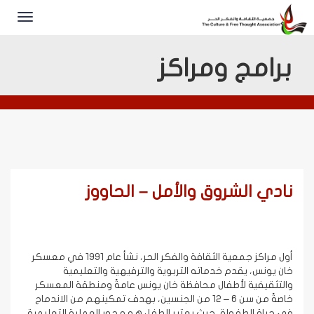
برامج ومراكز
نادي الشروق والأمل – الحاووز
أول مراكز جمعية الثقافة والفكر الحر، نشأ عام 1991 في معسكر
خان يونس، يقدم خدماته التربوية والترفيهية والتعليمية
والتثقيفية لأطفال محافظة خان يونس عامةً ومنطقة المعسكر
خاصةً من سن 6 – 12 من الجنسين، بهدف تمكينهم من الاندماج
في حياة الطفولة، حيث يعتبر الطفل هو محور العملية التعليمية،