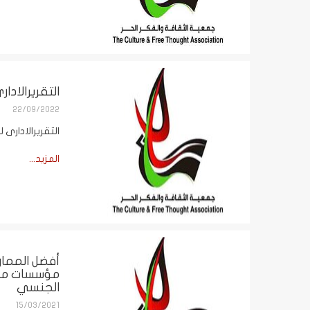
التقريرالادار
22/09/2022
التقريرالادارى ل
المزيد...
أفضل الممار
مؤسسات مجتم
الجنسي
15/03/2021