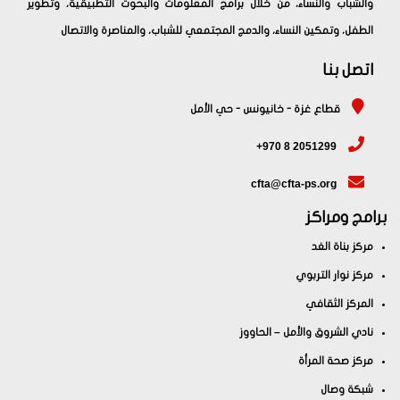
والشباب والنساء، من خلال برامج المعلومات والبحوث التطبيقية، وتطوير
الطفل، وتمكين النساء، والدمج المجتمعي للشباب، والمناصرة والاتصال
اتصل بنا
قطاع غزة - خانيونس - حي الأمل
+970 8 2051299
cfta@cfta-ps.org
برامج ومراكز
مركز بناة الغد
مركز نوار التربوي
المركز الثقافي
نادي الشروق والأمل – الحاووز
مركز صحة المرأة
شبكة وصال