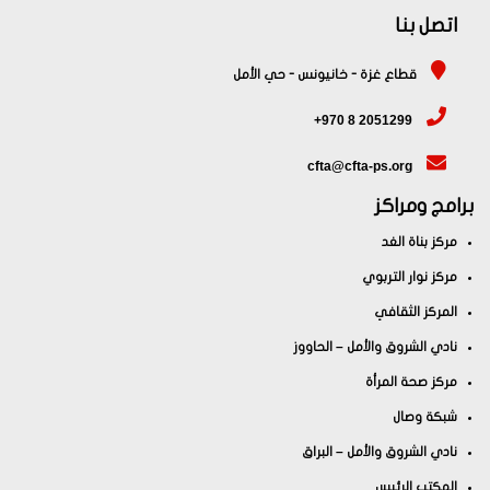
اتصل بنا
قطاع غزة - خانيونس - حي الأمل
+970 8 2051299
cfta@cfta-ps.org
برامج ومراكز
مركز بناة الغد
مركز نوار التربوي
المركز الثقافي
نادي الشروق والأمل – الحاووز
مركز صحة المرأة
شبكة وصال
نادي الشروق والأمل – البراق
المكتب الرئيس